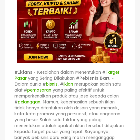
#Iklans
- Kesalahan dalam Menentukan #
Target
Pasar
yang Sering Dilakukan
#Pebisnis Baru
-
Dalam dunia #
bisnis
, #
iklan
merupakan salah satu
alat #
pemasaran
yang paling efektif untuk
memperkenalkan produk atau jasa kepada calon
#
pelanggan
. Namun, keberhasilan sebuah iklan
tidak hanya ditentukan oleh desain yang menarik,
kata-kata promosi yang persuasif, atau anggaran
yang besar. Salah satu faktor yang paling
menentukan adalah apakah iklan tersebut ditujukan
kepada target pasar yang tepat. Sayangnya,
banyak pebisnis baru yang masih menganggap