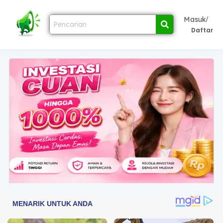
/
Masuk
Daftar