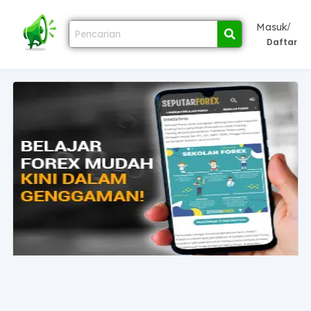
/
Masuk
Daftar