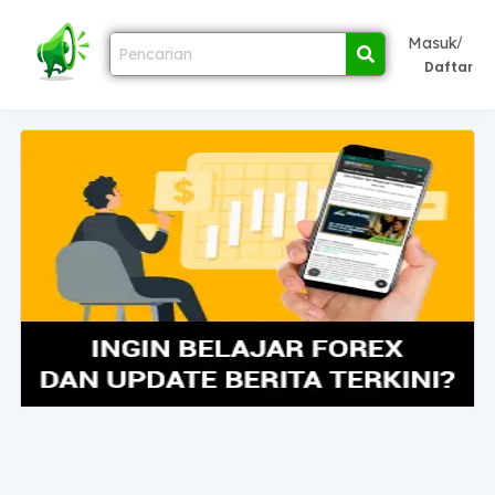
/
Masuk
Daftar