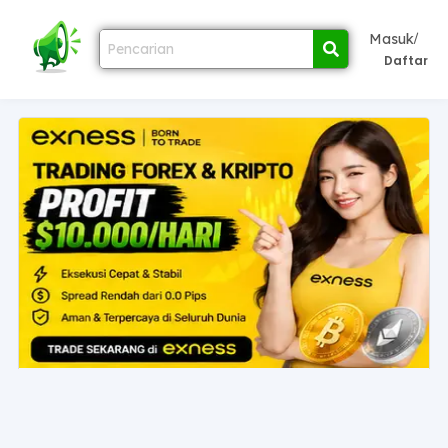
/
Masuk
Daftar