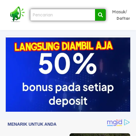
/
Masuk
Daftar