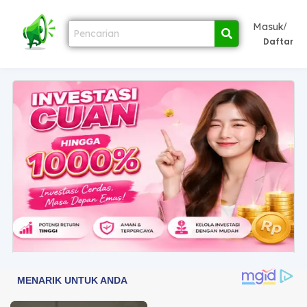
/
Masuk
Daftar