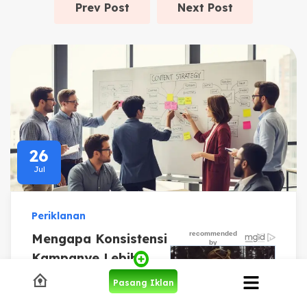
Prev Post
Next Post
26
Jul
Periklanan
Mengapa Konsistensi
Kampanye Lebih
Penting daripada
Pasang Iklan
Viral Sesaat