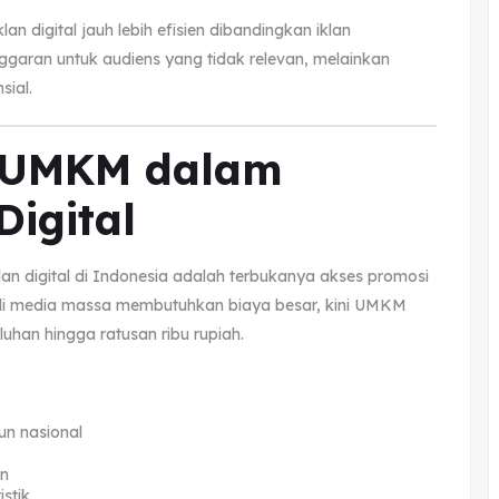
an digital jauh lebih efisien dibandingkan iklan
ggaran untuk audiens yang tidak relevan, melainkan
ial.
g UMKM dalam
Digital
lan digital di Indonesia adalah terbukanya akses promosi
 di media massa membutuhkan biaya besar, kini UMKM
han hingga ratusan ribu rupiah.
n nasional
an
istik