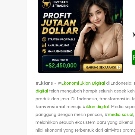
#Iklans
– #
Ekonomi Iklan Digital
di Indonesia:
digital
telah mengubah hampir seluruh aspek ke
produk dan jasa. Di Indonesia, transformasi ini te
konvensional
menuju #
iklan digital
. Media seper
panggung dengan mesin pencari, #
media sosial
melahirkan sebuah ekosistem baru yang dikenal
nilai ekonomi yang terbentuk dari aktivitas promos