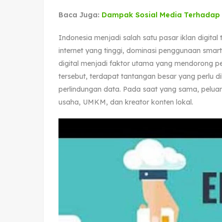
Baca Juga:
Dampak Sosial Media Terhadap 
Indonesia menjadi salah satu pasar iklan digita
internet yang tinggi, dominasi penggunaan sma
digital menjadi faktor utama yang mendorong p
tersebut, terdapat tantangan besar yang perlu dih
perlindungan data. Pada saat yang sama, peluan
usaha, UMKM, dan kreator konten lokal.