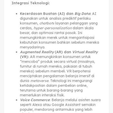
Integrasi Teknologi:
Kecerdasan Buatan (AI) dan
Big Data
:
AI
digunakan untuk analisis prediktif perilaku
konsumen,
chatbots
layanan pelanggan yang
cerdas,
hyper-personalization
dalam skala
besar, dan optimasi rantai pasok. Ini
memungkinkan merek untuk mengantisipasi
kebutuhan konsumen bahkan sebelum mereka
menyadarinya.
Augmented Reality
(AR) dan
Virtual Reality
(VR):
AR memungkinkan konsumen untuk
“mencoba” produk secara virtual (misalnya,
furnitur di rumah mereka, pakaian di tubuh
mereka) sebelum membeli. VR berpotensi
menciptakan pengalaman belanja imersif di
dunia
metaverse
. Teknologi ini mengurangi
ketidakpastian dalam pembelian online,
terutama untuk barang-barang yang
memerlukan interaksi fisik.
Voice Commerce
:
Belanja melalui asisten suara
seperti Alexa atau Google Assistant semakin
populer, mendorong antarmuka yang lebih