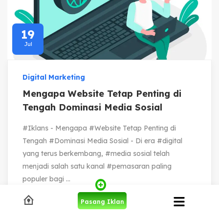
19
Jul
Digital Marketing
Mengapa Website Tetap Penting di
Tengah Dominasi Media Sosial
#Iklans - Mengapa #Website Tetap Penting di
Tengah #Dominasi Media Sosial - Di era #digital
yang terus berkembang, #media sosial telah
menjadi salah satu kanal #pemasaran paling
populer bagi ...
Continue Reading
Pasang Iklan