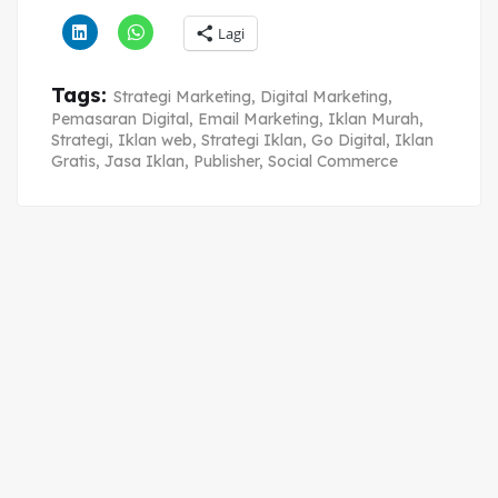
Lagi
Tags:
Strategi Marketing
,
Digital Marketing
,
Pemasaran Digital
,
Email Marketing
,
Iklan Murah
,
Strategi
,
Iklan web
,
Strategi Iklan
,
Go Digital
,
Iklan
Gratis
,
Jasa Iklan
,
Publisher
,
Social Commerce