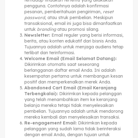
terhadap tindakan tertentu yang dilakukan
pengguna. Contohnya adalah konfirmasi
pesanan, pemberitahuan pengiriman,
reset
password
, atau struk pembelian. Meskipun
transaksional, email ini juga bisa dimanfaatkan
untuk
branding
atau promosi silang.
Newsletter:
Email reguler yang berisi informasi,
berita, atau konten edukatif dari bisnis Anda.
Tujuannya adalah untuk menjaga audiens tetap
terlibat dan terinformasi.
Welcome Email (Email Selamat Datang):
Dikirimkan otomatis saat seseorang
berlangganan daftar email Anda. Ini adalah
kesempatan pertama untuk membangun kesan
positif dan memperkenalkan merek Anda.
Abandoned Cart Email (Email Keranjang
Terbengkalai):
Dikirimkan kepada pelanggan
yang telah menambahkan item ke keranjang
belanja mereka tetapi tidak menyelesaikan
pembelian. Tujuannya adalah untuk mendorong
mereka kembali dan menyelesaikan transaksi.
Re-engagement Email:
Dikirimkan kepada
pelanggan yang sudah lama tidak berinteraksi
dengan email Anda, dengan tujuan untuk