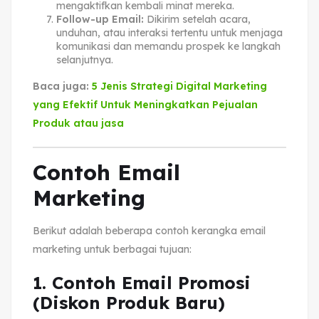
mengaktifkan kembali minat mereka.
Follow-up Email:
Dikirim setelah acara,
unduhan, atau interaksi tertentu untuk menjaga
komunikasi dan memandu prospek ke langkah
selanjutnya.
Baca juga:
5 Jenis Strategi Digital Marketing
yang Efektif Untuk Meningkatkan Pejualan
Produk atau jasa
Contoh Email
Marketing
Berikut adalah beberapa contoh kerangka email
marketing untuk berbagai tujuan:
1. Contoh Email Promosi
(Diskon Produk Baru)