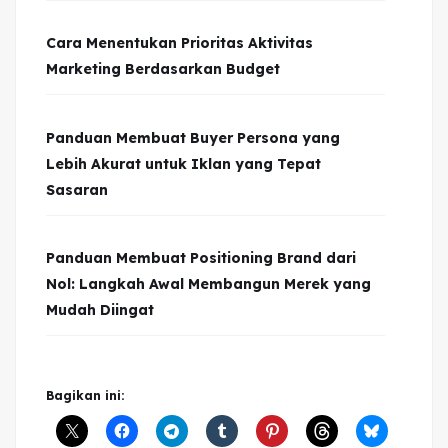
Cara Menentukan Prioritas Aktivitas
Marketing Berdasarkan Budget
Panduan Membuat Buyer Persona yang
Lebih Akurat untuk Iklan yang Tepat
Sasaran
Panduan Membuat Positioning Brand dari
Nol: Langkah Awal Membangun Merek yang
Mudah Diingat
Bagikan ini: