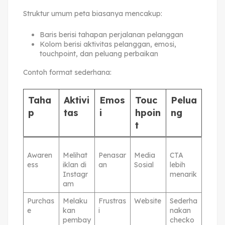
Struktur umum peta biasanya mencakup:
Baris berisi tahapan perjalanan pelanggan
Kolom berisi aktivitas pelanggan, emosi,
touchpoint, dan peluang perbaikan
Contoh format sederhana:
Taha
Aktivi
Emos
Touc
Pelua
p
tas
i
hpoin
ng
t
Awaren
Melihat
Penasar
Media
CTA
ess
iklan di
an
Sosial
lebih
Instagr
menarik
am
Purchas
Melaku
Frustras
Website
Sederha
e
kan
i
nakan
pembay
checko