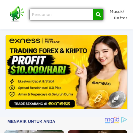
/
Masuk
Daftar