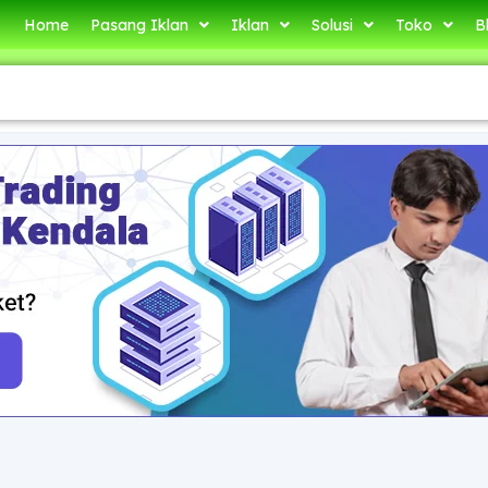
Home
Pasang Iklan
Iklan
Solusi
Toko
B