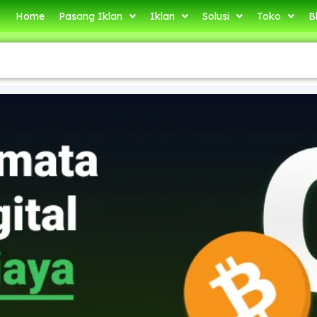
Home
Pasang Iklan
Iklan
Solusi
Toko
B