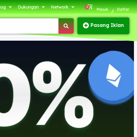
|
log
Dukungan
Network
Masuk
Daftar
/
Pasang Iklan