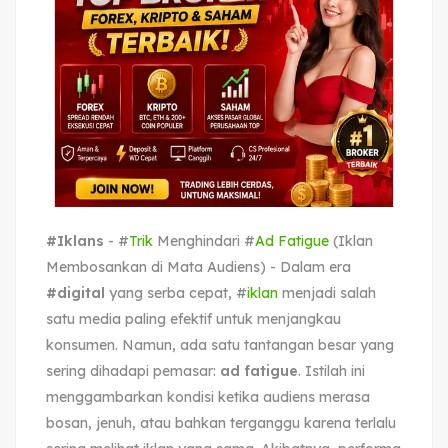
#Iklans
- #
Trik
Menghindari #
Ad Fatigue
(Iklan
Membosankan di Mata Audiens) - Dalam era
#digital
yang serba cepat, #
iklan
menjadi salah
satu media paling efektif untuk menjangkau
konsumen. Namun, ada satu tantangan besar yang
sering dihadapi pemasar:
ad fatigue
. Istilah ini
menggambarkan kondisi ketika audiens merasa
bosan, jenuh, atau bahkan terganggu karena terlalu