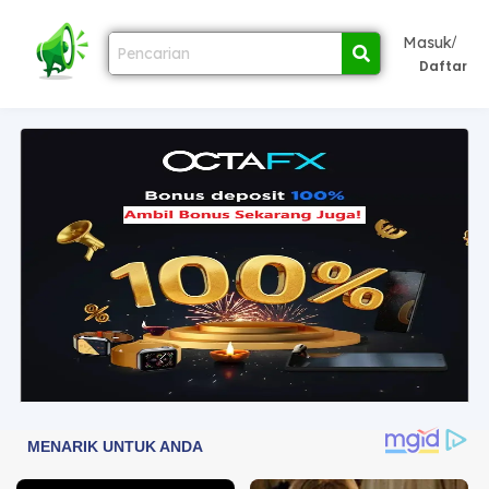
/
Masuk
Daftar