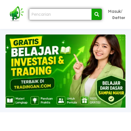
/
Masuk
Daftar