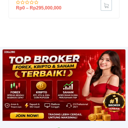
Rp
0
–
Rp
295,000,000