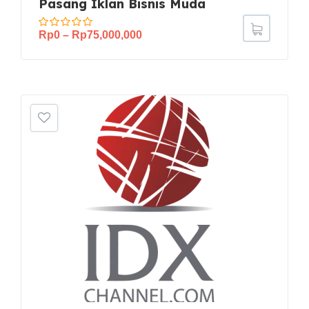
Pasang Iklan Bisnis Muda
Rp
0
–
Rp
75,000,000