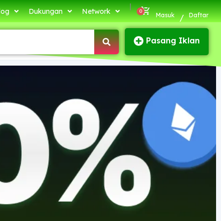
|
log
Dukungan
Network
Masuk
Daftar
/
Pasang Iklan