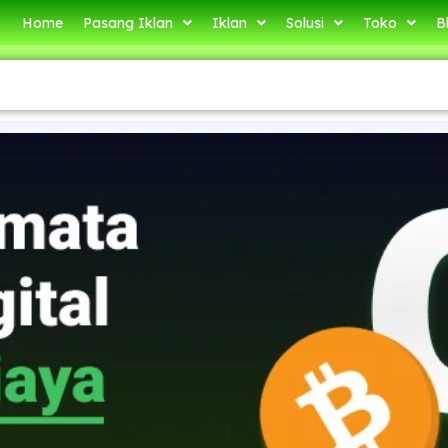
Home
Pasang Iklan
Iklan
Solusi
Toko
B