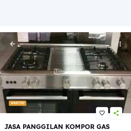
WANTED
Services
»
Others
» JASA PANGGILAN KOMPOR GAS BANDUNG
JASA PANGGILAN KOMPOR GAS