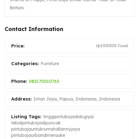
Bintuni.
Contact Information
Price:
rp
100000
Fixed
Categories:
Furniture
Phone:
082170010763
Address:
Intan Jaya, Papua, Indonesia
,
Indonesia
Listing Tags:
tinggipintubajadidogiyai
tebalpintubajadipuncak
pintubajauntukrumahdilannyjaya
pintubajaurbandimerauke