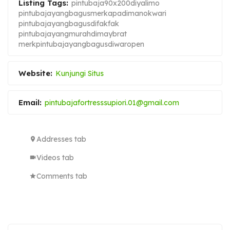
Listing Tags:
pintubaja90x200diyalimo
pintubajayangbagusmerkapadimanokwari
pintubajayangbagusdifakfak
pintubajayangmurahdimaybrat
merkpintubajayangbagusdiwaropen
Website:
Kunjungi Situs
Email:
pintubajafortresssupiori.01@gmail.com
Addresses tab
Videos tab
Comments tab