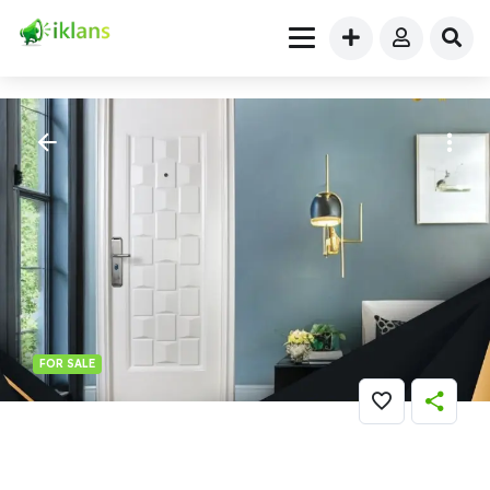
FOR SALE
Furniture
» PREMIUM..!! WA 0821 7001 0763 (FORTRESS) Pintu
Baja 90 X 200 Di Yalimo