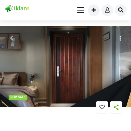
FOR SALE
Furniture
» KOKOH..!! WA 0821 7001 0763 (FORTRESS) Harga
Kusen Pintu Baja Ringan Di Fakfak