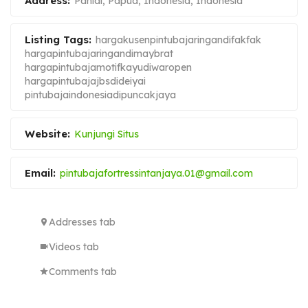
Address:
Paniai, Papua, Indonesia
,
Indonesia
Listing Tags:
hargakusenpintubajaringandifakfak
hargapintubajaringandimaybrat
hargapintubajamotifkayudiwaropen
hargapintubajajbsdideiyai
pintubajaindonesiadipuncakjaya
Website:
Kunjungi Situs
Email:
pintubajafortressintanjaya.01@gmail.com
Addresses tab
Videos tab
Comments tab