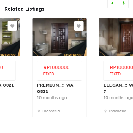
Related Listings
RP
1000000
RP
1000000
FIXED
FIXED
PREMIUM..!! WA
ELEGAN..!! WA 0821
0821
7
10 months ago
10 months ago
Indonesia
Indonesia