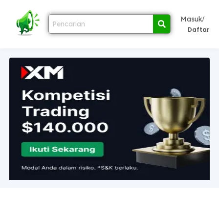
/
Masuk
Daftar