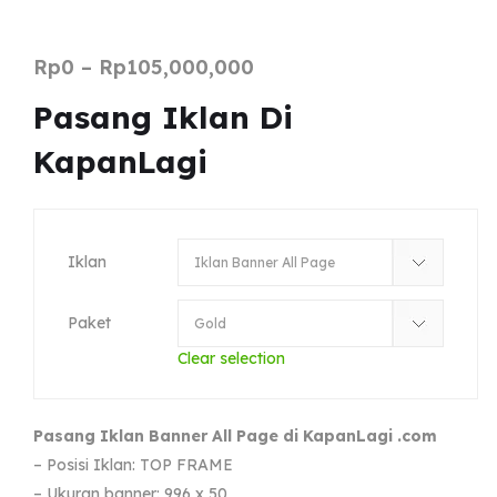
Rp
0
–
Rp
105,000,000
Pasang Iklan Di
KapanLagi
Iklan
Paket
Clear selection
Pasang Iklan Banner All Page di KapanLagi .com
– Posisi Iklan: TOP FRAME
– Ukuran banner: 996 x 50