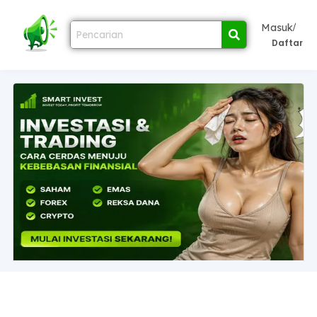
/
Masuk
Daftar