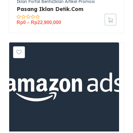
Iklan Portal BeritaIklan Artikel Promosi
Pasang Iklan Detik.com
Rp
0
–
Rp
22,900,000