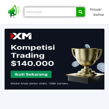
/
Masuk
Daftar