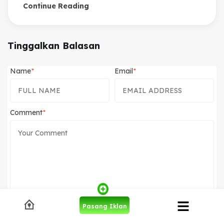
Continue Reading
Tinggalkan Balasan
Name
Email
Comment
Beritahu saya akan tindak lanjut komentar melalui surel.
Pasang Iklan