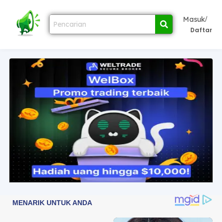
/
Masuk
Daftar