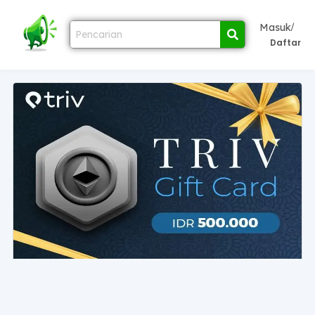
/
Masuk
Daftar