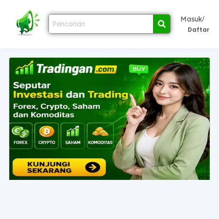
/
Masuk
Daftar