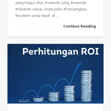
yang bagus atau #website yang #menarik
#tidaklah cukup. Anda perlu #menjangkau
#audiens yang tepat, di ...
Continue Reading