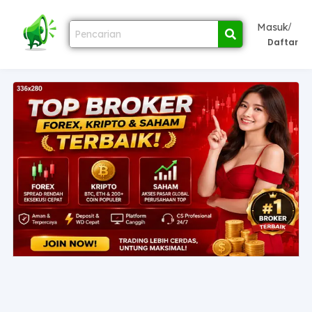
/
Masuk
Daftar