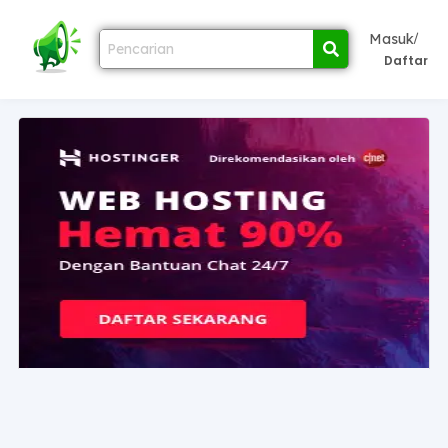
/
Masuk
Daftar