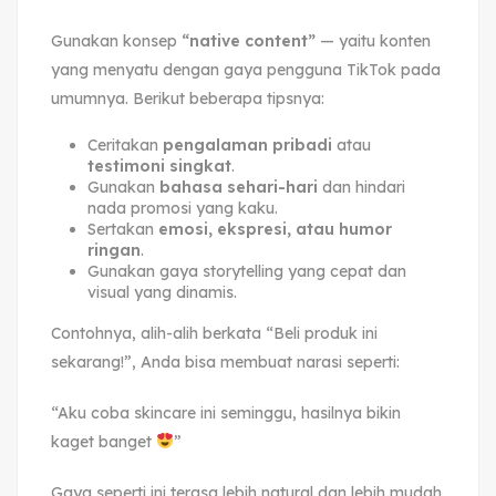
Gunakan konsep
“native content”
— yaitu konten
yang menyatu dengan gaya pengguna TikTok pada
umumnya. Berikut beberapa tipsnya:
Ceritakan
pengalaman pribadi
atau
testimoni singkat
.
Gunakan
bahasa sehari-hari
dan hindari
nada promosi yang kaku.
Sertakan
emosi, ekspresi, atau humor
ringan
.
Gunakan gaya storytelling yang cepat dan
visual yang dinamis.
Contohnya, alih-alih berkata “Beli produk ini
sekarang!”, Anda bisa membuat narasi seperti:
“Aku coba skincare ini seminggu, hasilnya bikin
kaget banget
”
Gaya seperti ini terasa lebih natural dan lebih mudah