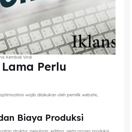
a Kembali Viral
 Lama Perlu
timization wajib dilakukan oleh pemilik website,
dan Biaya Produksi
n struktur, penulisan, editing, serta proses produksi