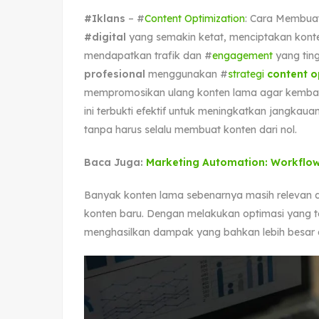
#Iklans
– #
Content Optimization
: Cara Membuat
#digital
yang semakin ketat, menciptakan konte
mendapatkan trafik dan #
engagement
yang tin
profesional
menggunakan #
strategi
content o
mempromosikan ulang konten lama agar kembal
ini terbukti efektif untuk meningkatkan jangkaua
tanpa harus selalu membuat konten dari nol.
Baca Juga:
Marketing Automation: Workflow 
Banyak konten lama sebenarnya masih relevan da
konten baru. Dengan melakukan optimasi yang te
menghasilkan dampak yang bahkan lebih besar di