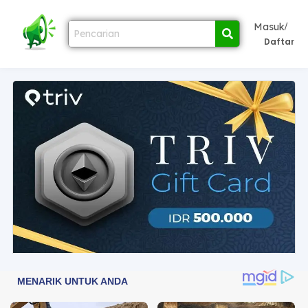
/
Masuk
Daftar