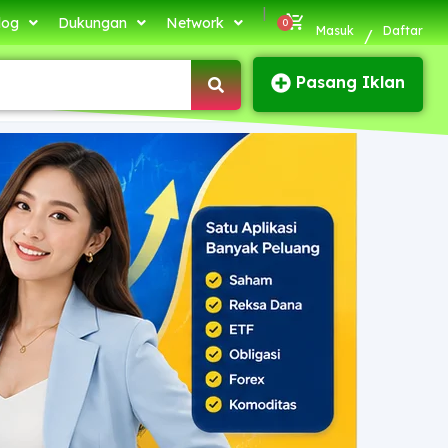
|
log
Dukungan
Network
Masuk
Daftar
/
Pasang Iklan