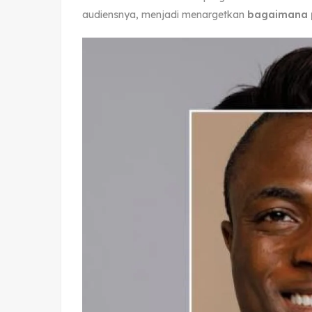
audiensnya, menjadi menargetkan
bagaimana p