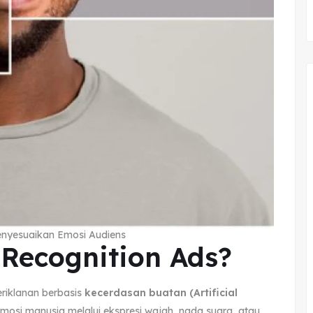
enyesuaikan Emosi Audiens
 Recognition Ads?
riklanan berbasis
kecerdasan buatan (Artificial
mosi manusia melalui ekspresi wajah, nada suara, atau