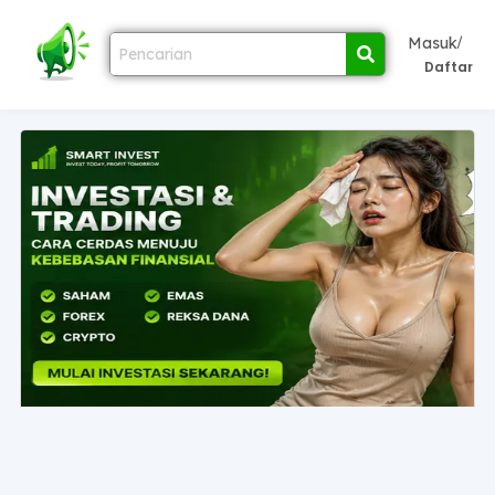
/
Masuk
Daftar