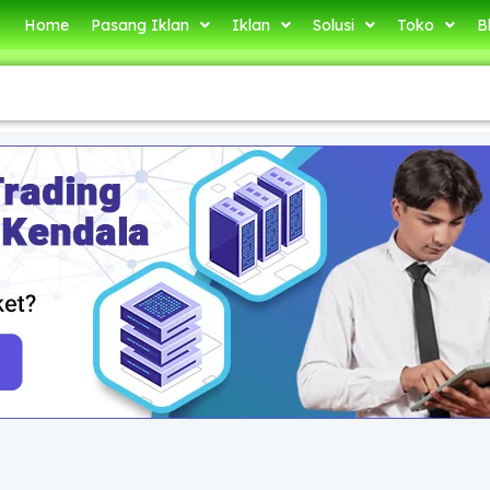
Home
Pasang Iklan
Iklan
Solusi
Toko
B