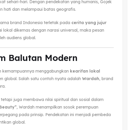
kat sehari-hari. Dengan pendekatan yang humanis, Gojek
 hati dan melampaui batas geografis.
utama brand Indonesia terletak pada
cerita yang jujur
nilai lokal dikemas dengan narasi universal, maka pesan
eh audiens global.
am Balutan Modern
 oleh kemampuannya menggabungkan
kearifan lokal
n global. Salah satu contoh nyata adalah
Wardah
, brand
ra.
etapi juga membawa nilai spiritual dan sosial dalam
 Beauty”
, Wardah menampilkan sosok perempuan
berpegang pada prinsip. Pendekatan ini menjadi pembeda
tikan global.