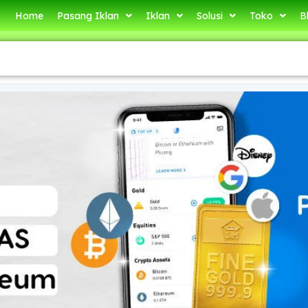
Home
Pasang Iklan
Iklan
Solusi
Toko
B