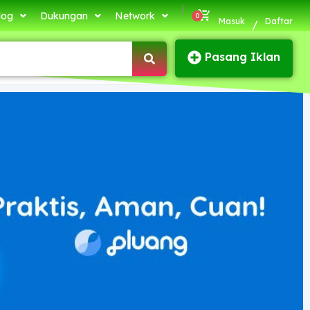
|
log
Dukungan
Network
Masuk
Daftar
/
Pasang Iklan