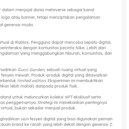
r dalam menjajal dunia metaverse sebagai kanal
logo atau banner, tetapi menciptakan pengalaman
al generasi muda.
irtual di Roblox. Pengguna dapat mencoba sepatu digital,
 berinteraksi dengan komunitas pecinta Nike. Lebih dari
engalaman yang menggabungkan hiburan, komunitas, dan
hadirkan
Gucci Garden
, sebuah ruang virtual yang
fesyen mewah. Produk-produk digital yang ditawarkan
berbentuk
limited edition
. Eksperimen ini membuktikan
hkan lebih mahal) daripada produk fisik.
aland untuk meluncurkan koleksi
NFT
eksklusif serta
as penggemarnya. Strategi ini menekankan pentingnya
virtual, bukan sekadar menjual produk.
nghadirkan
skin
fesyen digital yang bisa digunakan pemain
auan brand ke ranah yang lebih dekat dengan generasi Z: