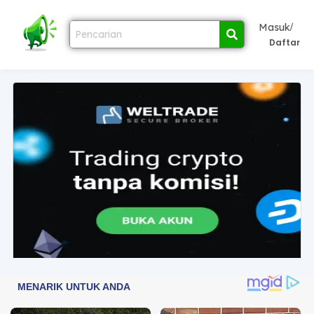
/
Masuk
Daftar