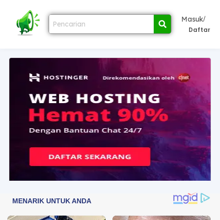
/
Masuk
Daftar