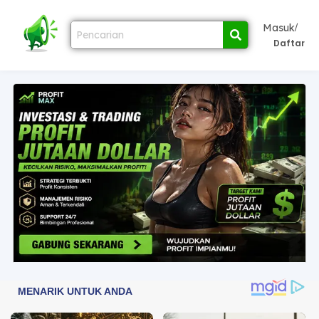
/
Masuk
Daftar