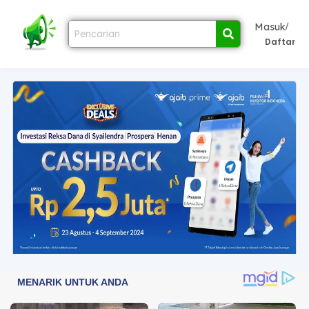
/
Masuk
Daftar