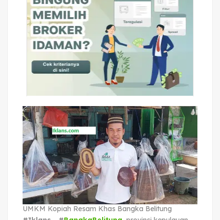
UMKM Kopiah Resam Khas Bangka Belitung
#Iklans - #
BangkaBelitung
, provinsi kepulauan