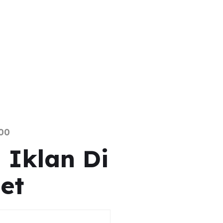
00
 Iklan Di
Net