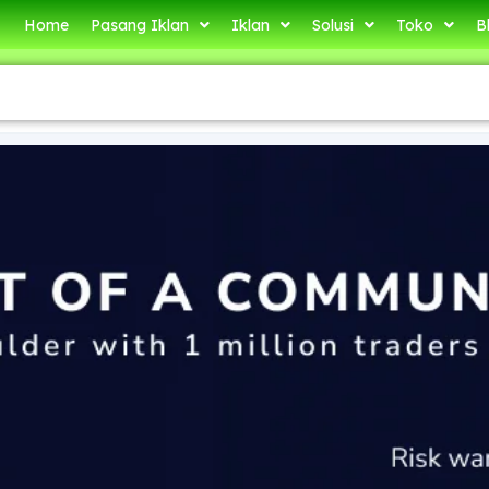
Home
Pasang Iklan
Iklan
Solusi
Toko
B