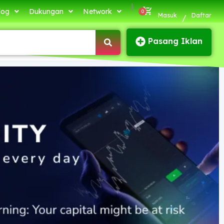
|
log
Dukungan
Network
Masuk
Daftar
/
Pasang Iklan