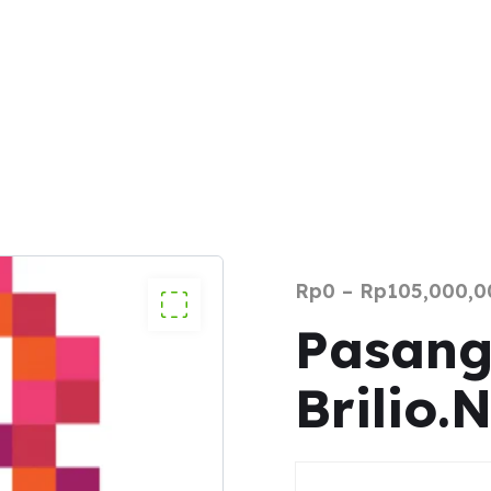
Rp
0
–
Rp
105,000,0
Pasang
Brilio.