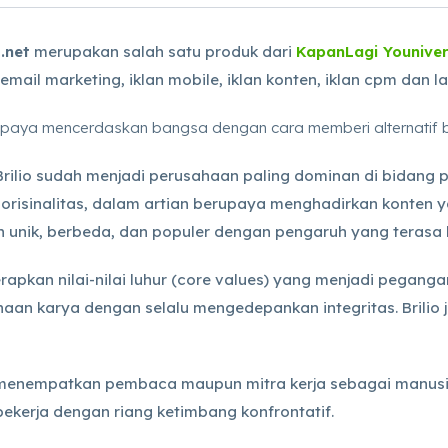
.net
merupakan salah satu produk dari
KapanLagi Younive
an email marketing, iklan mobile, iklan konten, iklan cpm dan l
n upaya mencerdaskan bangsa dengan cara memberi alternatif
rilio sudah menjadi perusahaan paling dominan di bidang 
orisinalitas, dalam artian berupaya menghadirkan konten y
en unik, berbeda, dan populer dengan pengaruh yang teras
rapkan nilai-nilai luhur (core values) yang menjadi pegang
naan karya dengan selalu mengedepankan integritas. Brilio 
 menempatkan pembaca maupun mitra kerja sebagai manusia
ekerja dengan riang ketimbang konfrontatif.