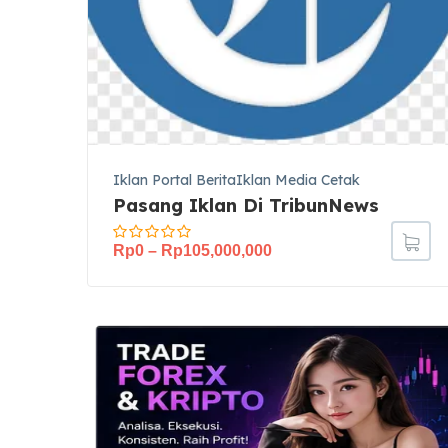
Iklan Portal BeritaIklan Media Cetak
Pasang Iklan Di TribunNews
Rp
0
–
Rp
105,000,000