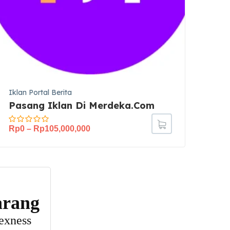
Iklan Portal Berita
Ikla
Pasang Iklan Di Merdeka.com
Pas
Rp
0
–
Rp
105,000,000
Rp
0