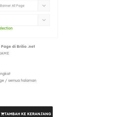
election
Page di Brilio .net
FRAME
angkat
page / semua halaman
TAMBAH KE KERANJANG