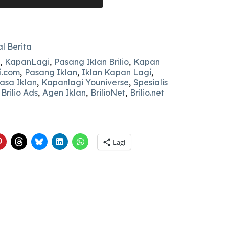
al Berita
,
KapanLagi
,
Pasang Iklan Brilio
,
Kapan
i.com
,
Pasang Iklan
,
Iklan Kapan Lagi
,
asa Iklan
,
Kapanlagi Youniverse
,
Spesialis
,
Brilio Ads
,
Agen Iklan
,
BrilioNet
,
Brilio.net
Lagi