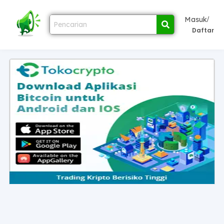
/
Masuk
Daftar