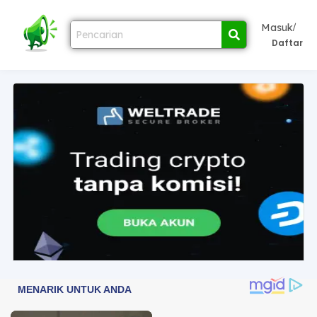
/
Masuk
Daftar