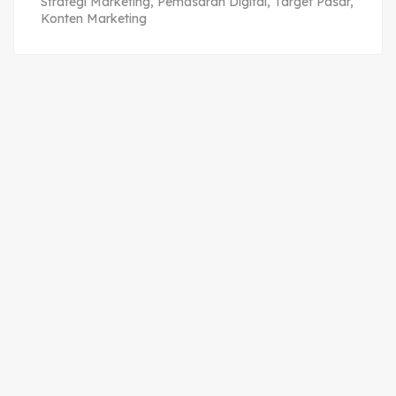
Strategi Marketing
,
Pemasaran Digital
,
Target Pasar
,
Konten Marketing