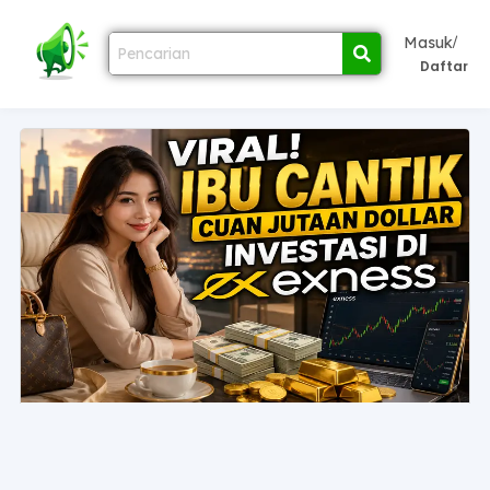
/
Masuk
Daftar