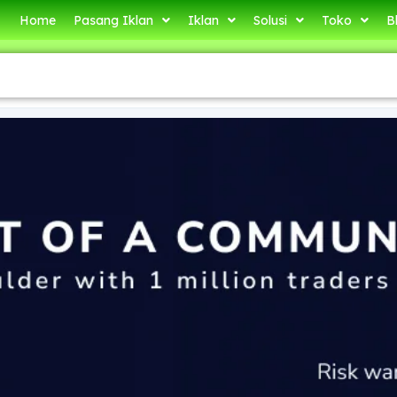
Home
Pasang Iklan
Iklan
Solusi
Toko
B