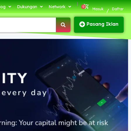
|
log
Dukungan
Network
Masuk
Daftar
/
Pasang Iklan