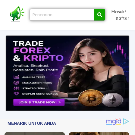
/
Masuk
Daftar