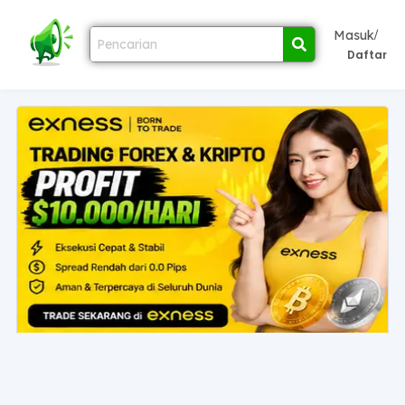
/
Masuk
Daftar